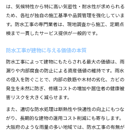
防水工事が長寿命化に与える影響
は、気候特性から特に高い気密性・耐水性が求められる
建物管理で重要な防水工事メンテナンス
ため、各社が独自の施工基準や品質管理を強化していま
雨漏り防止に不可欠な防水工事の重要性
す。防水工事の専門業者は、現地調査から施工、定期点
防水工事と維持管理費用の関連性
検まで一貫したサービス提供が一般的です。
防水工事で建物の価値を守る方法
防水工事が建物に与える価値の本質
売上やランキングで見る大阪府の防水業界
防水工事によって建物にもたらされる最大の価値は、雨
大阪府の防水工事売上動向を分析
漏りや内部腐食の防止による資産価値の維持です。雨水
防水工事業界ランキングの仕組みを解説
の侵入を防ぐことで、内部の鉄筋や木材の劣化、カビの
売上から見る大阪府の防水工事企業像
発生を未然に防ぎ、修繕コストの増加や居住者の健康被
防水工事の成長企業に共通する特徴
害リスクを大きく減らせます。
業界ランキングで注目すべきポイント
また、適切な防水処理は断熱性や快適性の向上にもつな
事業性と実務に活かせる防水工事の選び方
がり、長期的な建物の運用コスト削減にも寄与します。
事業性を踏まえた防水工事の選定基準
大阪府のような雨量の多い地域では、防水工事の有無が
実務に強い防水工事会社の見分け方