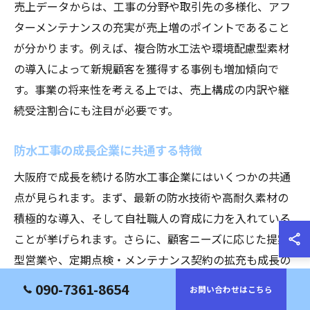
売上データからは、工事の分野や取引先の多様化、アフ
ターメンテナンスの充実が売上増のポイントであること
が分かります。例えば、複合防水工法や環境配慮型素材
の導入によって新規顧客を獲得する事例も増加傾向で
す。事業の将来性を考える上では、売上構成の内訳や継
続受注割合にも注目が必要です。
防水工事の成長企業に共通する特徴
大阪府で成長を続ける防水工事企業にはいくつかの共通
点が見られます。まず、最新の防水技術や高耐久素材の
積極的な導入、そして自社職人の育成に力を入れている
ことが挙げられます。さらに、顧客ニーズに応じた提案
型営業や、定期点検・メンテナンス契約の拡充も成長の
要因です。
090-7361-8654
お問い合わせはこちら
具体的な成功事例としては、雨漏り診断やドローンを活