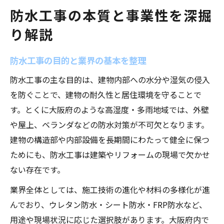
大阪府で防水工事を成功させる秘訣
防水工事の本質と事業性を深掘
大阪府の気候特性と防水工事対策
り解説
優良な防水工事会社の選び方のポイント
防水工事成功のための施工手順とは
防水工事の目的と業界の基本を整理
信頼できる防水工事業者の見極め方
防水工事の主な目的は、建物内部への水分や湿気の侵入
大阪府で防水工事の満足度を高める方法
を防ぐことで、建物の耐久性と居住環境を守ることで
収益視点で分析する防水工事業界の現状
す。とくに大阪府のような高湿度・多雨地域では、外壁
や屋上、ベランダなどの防水対策が不可欠となります。
防水工事業界の収益構造を徹底解説
建物の構造部や内部設備を長期間にわたって健全に保つ
大阪府で防水屋が儲かる理由と注意点
ためにも、防水工事は建築やリフォームの現場で欠かせ
防水工事の年収や収益性の実態とは
ない存在です。
独立開業時の防水工事での収入目安
業界全体としては、施工技術の進化や材料の多様化が進
業界内で収益を高める戦略的防水工事
んでおり、ウレタン防水・シート防水・FRP防水など、
防水工事が建物管理に果たす役割とは
用途や現場状況に応じた選択肢があります。大阪府内で