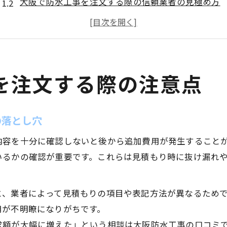
大阪で防水工事を注文する際の信頼業者の見極め方
雨漏り修理と防水工事の違いを正しく理解する方法
大阪防水工事で多いトラブル事例と未然防止策
口コミを活用した防水工事業者選びのポイント
防水工事の相場や選び方を徹底解説
を注文する際の注意点
防水工事の費用相場と適正価格の判断基準
アスファルト防水やトップコートの単価相場はこう
の落とし穴
大阪の屋根工事と防水工事の相場比較ポイント
内容を十分に確認しないと後から追加費用が発生すること
防水工事に強い会社を選ぶための実績確認方法
いるかの確認が重要です。これらは見積もり時に抜け漏れ
口コミ・評判を活かした防水工事選びの注意点
注文前に知りたい防水工事のポイント
と、業者によって見積もりの項目や表記方法が異なるため
防水工事で失敗しないための下準備と確認事項
用が不明瞭になりがちです。
大阪防水工事で重要な施工内容のチェック方法
求額が大幅に増えた」という相談は大阪防水工事の口コミ