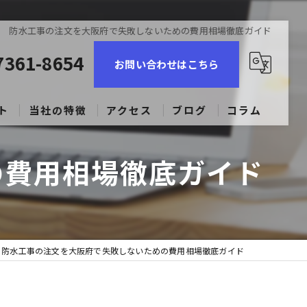
防水工事の注文を大阪府で失敗しないための費用相場徹底ガイド
7361-8654
お問い合わせはこちら
ト
当社の特徴
アクセス
ブログ
コラム
コーキング
の費用相場徹底ガイド
ビル
マンション
防水工事の注文を大阪府で失敗しないための費用相場徹底ガイド
戸建て
求人