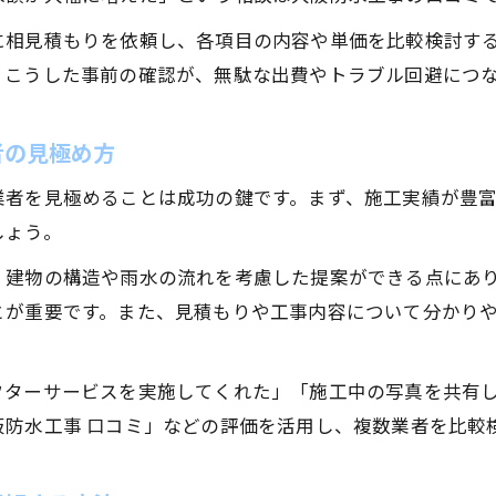
屋根修理と防水工事の連携における注意点
に相見積もりを依頼し、各項目の内容や単価を比較検討す
防水工事の種類選びで押さえるべき基礎知識
。こうした事前の確認が、無駄な出費やトラブル回避につ
会社比較で見るべきポイントと口コミ活用法
信頼できる防水工事業者を見極める方法
者の見極め方
実績豊富な防水工事業者を選ぶための見分け方
者を見極めることは成功の鍵です。まず、施工実績が豊富
口コミ重視で防水工事の信頼度を確かめる方法
しょう。
大阪防水工事で評価される業者の特徴とは
、建物の構造や雨水の流れを考慮した提案ができる点にあ
防水工事会社一覧を比較活用するポイント
とが重要です。また、見積もりや工事内容について分かり
屋根修理と併用可能な業者選びの基準
防水工事の最適な時期とその理由とは
フターサービスを実施してくれた」「施工中の写真を共有
防水工事の施工時期は春秋が最適な理由
阪防水工事 口コミ」などの評価を活用し、複数業者を比較
大阪府の気候を考慮した防水工事のタイミング
屋根修理と連携する防水工事時期の選び方