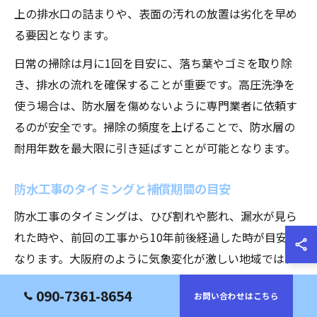
上の排水口の詰まりや、表面の汚れの放置は劣化を早め
る要因となります。
日常の掃除は月に1回を目安に、落ち葉やゴミを取り除
き、排水の流れを確保することが重要です。高圧洗浄を
使う場合は、防水層を傷めないように専門業者に依頼す
るのが安全です。掃除の頻度を上げることで、防水層の
耐用年数を最大限に引き延ばすことが可能となります。
防水工事のタイミングと補償期間の目安
防水工事のタイミングは、ひび割れや膨れ、漏水が見ら
れた時や、前回の工事から10年前後経過した時が目安と
なります。大阪府のように気象変化が激しい地域では、
より早めの点検が安心です。工事の際には、業者ごとに
090-7361-8654
お問い合わせはこちら
補償期間が設定されていることが多く、一般的には5年