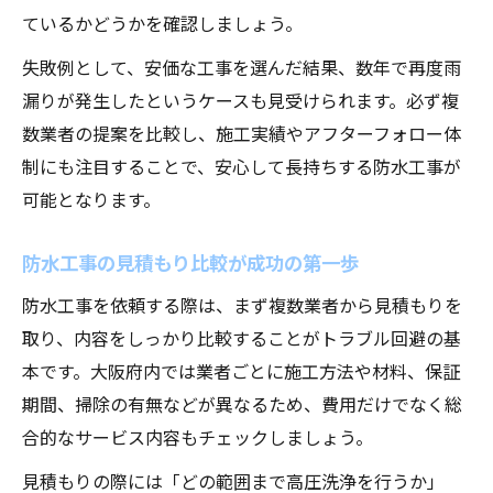
ているかどうかを確認しましょう。
防水工事後におすすめのベランダ掃除方法
掃除が防水工事の長寿命化に大きく貢献
失敗例として、安価な工事を選んだ結果、数年で再度雨
漏りが発生したというケースも見受けられます。必ず複
高圧洗浄も効果的な防水工事のポイント
数業者の提案を比較し、施工実績やアフターフォロー体
防水工事前の高圧洗浄で下地を整える理由
制にも注目することで、安心して長持ちする防水工事が
高圧洗浄の単価と防水工事効果の関係性
可能となります。
防水工事の高圧洗浄は掃除とどう異なる？
防水工事時の高圧洗浄で押さえる安全ポイ
防水工事の見積もり比較が成功の第一歩
ント
防水工事を依頼する際は、まず複数業者から見積もりを
高圧洗浄と防水工事の費用対効果を検証
取り、内容をしっかり比較することがトラブル回避の基
防水工事は何年おきが理想か徹底解説
本です。大阪府内では業者ごとに施工方法や材料、保証
防水工事の理想周期と長持ちのポイント
期間、掃除の有無などが異なるため、費用だけでなく総
防水工事は何年おきが安心か専門家解説
合的なサービス内容もチェックしましょう。
防水工事の耐用年数と掃除頻度の関係性
見積もりの際には「どの範囲まで高圧洗浄を行うか」