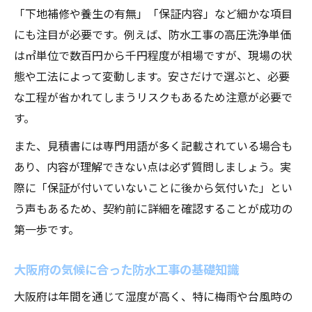
防水工事のタイミングと補償期間の目安
「下地補修や養生の有無」「保証内容」など細かな項目
防水工事時期を見極めるためのチェック項
にも注目が必要です。例えば、防水工事の高圧洗浄単価
目
は㎡単位で数百円から千円程度が相場ですが、現場の状
態や工法によって変動します。安さだけで選ぶと、必要
掃除と防水の両立が建物寿命を延ばす理由
な工程が省かれてしまうリスクもあるため注意が必要で
防水工事と掃除の両立が住宅を守る仕組み
す。
防水工事の効果を最大化する掃除の工夫
また、見積書には専門用語が多く記載されている場合も
掃除と防水工事で建物寿命が延びる理由
あり、内容が理解できない点は必ず質問しましょう。実
防水工事後の掃除が雨漏り防止に直結
際に「保証が付いていないことに後から気付いた」とい
防水工事の維持管理と掃除の役割を解説
う声もあるため、契約前に詳細を確認することが成功の
第一歩です。
大阪府の気候に合った防水工事の基礎知識
大阪府は年間を通じて湿度が高く、特に梅雨や台風時の