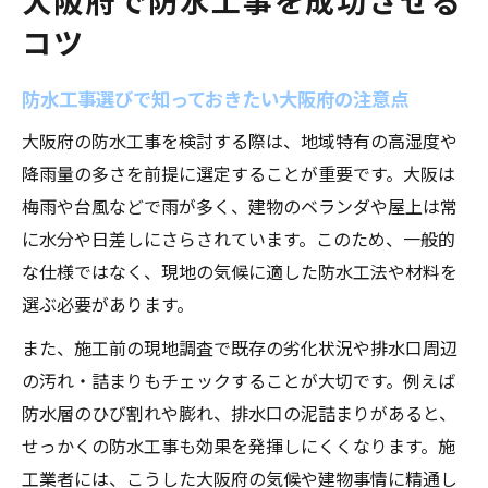
大阪府で防水工事を成功させる
防水工事と掃除の最適なタイミング
コツ
防水工事実施と掃除を組み合わせる最適時
期
防水工事選びで知っておきたい大阪府の注意点
大阪府の季節ごとの防水工事と掃除の適切
大阪府の防水工事を検討する際は、地域特有の高湿度や
な頻度
降雨量の多さを前提に選定することが重要です。大阪は
劣化サインを見逃さない防水工事のタイミ
梅雨や台風などで雨が多く、建物のベランダや屋上は常
ング
に水分や日差しにさらされています。このため、一般的
掃除と防水工事の連携で雨漏りを予防する
な仕様ではなく、現地の気候に適した防水工法や材料を
方法
選ぶ必要があります。
防水工事後の掃除開始タイミングの目安
また、施工前の現地調査で既存の劣化状況や排水口周辺
ベランダ長持ちには日常の掃除が不可欠
の汚れ・詰まりもチェックすることが大切です。例えば
防水工事後も続けるベランダ掃除のコツ
防水層のひび割れや膨れ、排水口の泥詰まりがあると、
ベランダの防水工事効果を保つ掃除習慣
せっかくの防水工事も効果を発揮しにくくなります。施
防水工事とセットで考える毎日の掃除法
工業者には、こうした大阪府の気候や建物事情に精通し