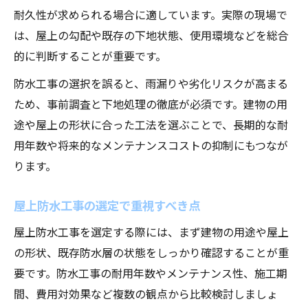
耐久性が求められる場合に適しています。実際の現場で
ウレタン防水とシート防水の違いを徹底比較
は、屋上の勾配や既存の下地状態、使用環境などを総合
ウレタン防水とシート防水の工法比較
的に判断することが重要です。
防水工事で選ばれる理由と特徴を解説
防水工事の選択を誤ると、雨漏りや劣化リスクが高まる
屋上防水工事での使い分けポイント
ため、事前調査と下地処理の徹底が必須です。建物の用
ウレタン防水施工手順と仕上がりの差
途や屋上の形状に合った工法を選ぶことで、長期的な耐
シート防水の耐久性やメンテナンス性
用年数や将来的なメンテナンスコストの抑制にもつなが
屋上防水工事の手順と注意点を押さえる
ります。
防水工事の基本的な手順をわかりやすく解
屋上防水工事の選定で重視すべき点
説
高圧洗浄から下地処理までの流れと注意点
屋上防水工事を選定する際には、まず建物の用途や屋上
の形状、既存防水層の状態をしっかり確認することが重
プライマー塗布とウレタン二層施工のコツ
要です。防水工事の耐用年数やメンテナンス性、施工期
屋上防水工事で押さえるべきポイント
間、費用対効果など複数の観点から比較検討しましょ
トップコート仕上げの役割と重要性