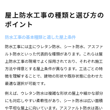
目的別に選ぶ防水工事方法のコツ
防水工事で失敗しない方法を完全解説
屋上防水工事の種類と選び方の
防水工事の失敗例から学ぶ重要な対策
ポイント
屋上防水工事やり方の注意点まとめ
信頼できる防水工事業者の見極め方法
防水工事の基本種類と適した屋上条件
防水工事で失敗しないための下地処理法
防水工事には主にウレタン防水、シート防水、アスファ
防水工事のトラブル事例と対策ポイント
ルト防水といった代表的な種類があります。これらは屋
DIYに挑戦するなら知っておきたい防水工事の流
上防水工事の現場でよく採用されており、それぞれ施工
れ
方法や得意とする屋上条件が異なります。工法ごとの特
徴を理解することで、建物の形状や既存状態に合わせた
自分でやる屋上防水の基本手順と準備
最適な選択が可能です。
DIY防水工事の必要な道具と注意事項
屋上防水塗料の選び方と使い方ガイド
例えば、ウレタン防水は複雑な形状の屋上や細かな部分
にも対応しやすい柔軟性があり、シート防水は広い面積
防水工事DIYで起こりやすい失敗と対策
や平坦な屋上に向いています。アスファルト防水は高い
屋上防水工事DIYで大切な安全管理方法