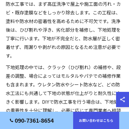
防水工事では、まず高圧洗浄で屋上や施工面の汚れ・カ
ビ・既存塗膜などをしっかり除去します。この工程は、
塗料や防水材の密着性を高めるために不可欠です。洗浄
後は、ひび割れや浮き、劣化部分を補修し、下地処理を
丁寧に行います。下地が不完全だと、防水層が正しく密
着せず、雨漏りや剥がれの原因となるため注意が必要で
す。
下地処理の中では、クラック（ひび割れ）の補修や、段
差の調整、場合によってはモルタルやパテでの補修作業
も含まれます。ウレタン防水やシート防水など、どの防
水工法にも共通して下地の状態が仕上がりと耐久性に大
きく影響します。DIYで防水工事を行う場合は、下地処理
の重要性を十分に理解し、必要に応じて専門業者へ相談
することがリスク回避につながります。
090-7361-8654
お問い合わせはこちら