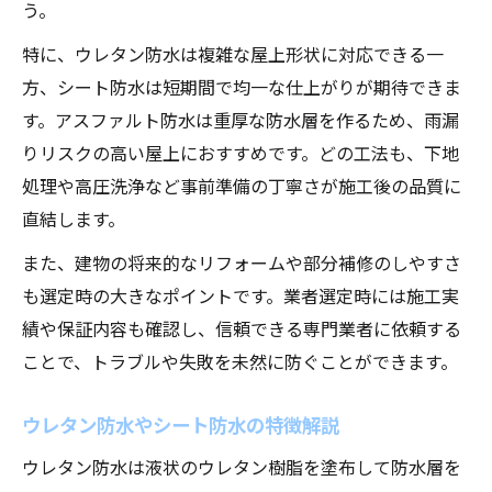
う。
アスファルトやFRPなど防水工事の特徴を理解
特に、ウレタン防水は複雑な屋上形状に対応できる一
する
方、シート防水は短期間で均一な仕上がりが期待できま
アスファルト防水の特徴と適応場面
す。アスファルト防水は重厚な防水層を作るため、雨漏
FRP防水のメリット・デメリット解説
りリスクの高い屋上におすすめです。どの工法も、下地
防水工事各工法の耐久年数と費用感
処理や高圧洗浄など事前準備の丁寧さが施工後の品質に
屋上防水工事における工法の使い分け
直結します。
防水工事の施工方法と選び方の基準
また、建物の将来的なリフォームや部分補修のしやすさ
も選定時の大きなポイントです。業者選定時には施工実
績や保証内容も確認し、信頼できる専門業者に依頼する
ことで、トラブルや失敗を未然に防ぐことができます。
ウレタン防水やシート防水の特徴解説
ウレタン防水は液状のウレタン樹脂を塗布して防水層を