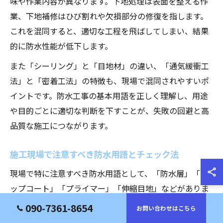
味や作業内容が異なります。下地処理は表面を整える作
業、下地補修はひび割れや欠損部分の修復を指します。
これを混同すると、適切な工程を飛ばしてしまい、結果
的に防水性能が低下します。
また「シーリング」と「目地材」の違い、「通気緩衝工
法」と「密着工法」の特徴も、現場で混同されやすいポ
イントです。防水工事の基本用語を正しく理解し、用途
や目的ごとに適切な判断を下すことが、失敗の回避と高
品質な施工につながります。
施工現場で注意すべき防水用語とチェック法
現場で特に注意すべき防水用語として、「防水層」「ト
ップコート」「プライマー」「伸縮目地」などがありま
す。これらの用語は、工程や材料選定の判断に直結する
090-7361-8654
お問い合わせはこちら
ため、曖昧な理解のまま進めると施工不良を招きかねま