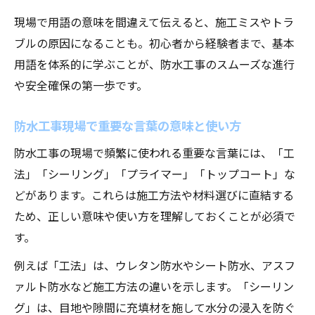
防水工事での巻き上げ作業と必要な知識
現場で用語の意味を間違えて伝えると、施工ミスやトラ
建築用語で防水に関係する語句を深掘り解
ブルの原因になることも。初心者から経験者まで、基本
説
用語を体系的に学ぶことが、防水工事のスムーズな進行
や安全確保の第一歩です。
防水工法に関する専門用語のポイント
防水工事の主な工法と用語の違いを理解す
防水工事現場で重要な言葉の意味と使い方
る
防水工事の現場で頻繁に使われる重要な言葉には、「工
防水工事で使う工法用語の基礎知識まとめ
法」「シーリング」「プライマー」「トップコート」な
防水 用語を工法ごとに徹底的に整理しよう
どがあります。これらは施工方法や材料選びに直結する
現場で役立つ防水工法の専門用語を学ぶ
ため、正しい意味や使い方を理解しておくことが必須で
防水工事における工法選定と用語の関係性
す。
用語を押さえて施工ミスを未然に防ぐには
例えば「工法」は、ウレタン防水やシート防水、アスフ
防水工事用語を正しく理解し施工ミス防止
ァルト防水など施工方法の違いを示します。「シーリン
へ
グ」は、目地や隙間に充填材を施して水分の浸入を防ぐ