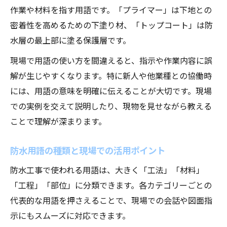
現場での防水工事トラブルを避ける用語活
作業や材料を指す用語です。「プライマー」は下地との
用
密着性を高めるための下塗り材、「トップコート」は防
防水工事の失敗を防ぐ用語理解の重要性
水層の最上部に塗る保護層です。
施工現場で注意すべき防水用語とチェック
現場で用語の使い方を間違えると、指示や作業内容に誤
法
解が生じやすくなります。特に新人や他業種との協働時
防水工事における誤用しやすい言葉と対策
には、用語の意味を明確に伝えることが大切です。現場
防水工事現場で使う言葉の正しい選び方
での実例を交えて説明したり、現物を見せながら教える
防水工事で誤解されやすい言葉を正確に選
ことで理解が深まります。
ぶ
防水用語の種類と現場での活用ポイント
現場で通じる防水用語の選び方と伝わり方
防水工事を円滑に進める適切な用語の選定
防水工事で使われる用語は、大きく「工法」「材料」
術
「工程」「部位」に分類できます。各カテゴリーごとの
代表的な用語を押さえることで、現場での会話や図面指
コミュニケーション向上のための用語活用
示にもスムーズに対応できます。
法