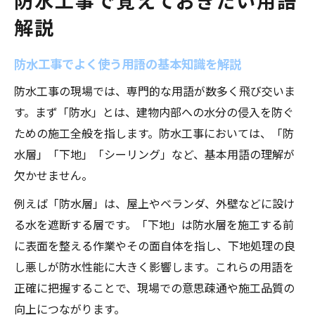
防水工事で覚えておきたい用語
方法
解説
現場で役立つ防水用語の基礎知識
防水工事現場で使われる代表的な用語を整
防水工事でよく使う用語の基本知識を解説
理
防水工事の現場では、専門的な用語が数多く飛び交いま
防水 巻き上げ など現場用語の意味と特徴
す。まず「防水」とは、建物内部への水分の侵入を防ぐ
防水工事の工程ごとに覚えるべき用語一覧
ための施工全般を指します。防水工事においては、「防
シーリング 用語の現場での使い分け方とは
水層」「下地」「シーリング」など、基本用語の理解が
防水屋に必要な基礎用語とその背景知識
欠かせません。
シーリングや巻き上げの意味を徹底理解
例えば「防水層」は、屋上やベランダ、外壁などに設け
防水工事におけるシーリングの定義と役割
る水を遮断する層です。「下地」は防水層を施工する前
巻き上げの防水用語としての正確な意味と
に表面を整える作業やその面自体を指し、下地処理の良
は
し悪しが防水性能に大きく影響します。これらの用語を
シーリング 用語を現場で正しく使うポイン
正確に把握することで、現場での意思疎通や施工品質の
ト
向上につながります。