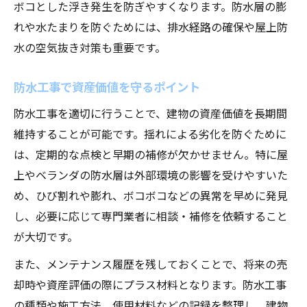
ボコとした浮き発生を防ぎやすくなります。防水層の膨
防水工事の最新技術と耐久性のポイント
れや水たまりを防ぐためには、排水経路の確保や屋上防
揺れへの強さを左右する防水層の選び方
水の空気抜き対策も重要です。
防水工事で建物の耐震性を高める秘訣
防水工事で資産価値を守るポイント
防水工事を適切に行うことで、建物の資産価値を長期間
維持することが可能です。揺れによる劣化を防ぐために
は、定期的な点検と早期の補修が欠かせません。特に屋
上やベランダの防水層は外部環境の影響を受けやすいた
め、ひび割れや膨れ、ボコボコなどの異常を早めに発見
し、必要に応じて専門業者に相談・補修を依頼すること
が大切です。
また、メンテナンス履歴を残しておくことで、将来の売
却時や資産評価の際にプラス材料となります。防水工事
の種類や施工方法、使用材料などの記録を整理し、建物