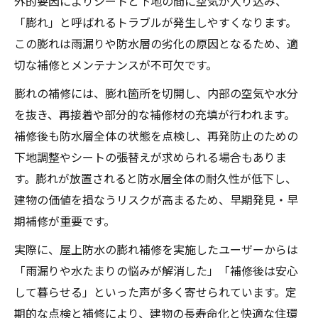
外的要因によりシートと下地の間に空気が入り込み、
「膨れ」と呼ばれるトラブルが発生しやすくなります。
この膨れは雨漏りや防水層の劣化の原因となるため、適
切な補修とメンテナンスが不可欠です。
膨れの補修には、膨れ箇所を切開し、内部の空気や水分
を抜き、再接着や部分的な補修材の充填が行われます。
補修後も防水層全体の状態を点検し、再発防止のための
下地調整やシートの張替えが求められる場合もありま
す。膨れが放置されると防水層全体の耐久性が低下し、
建物の価値を損なうリスクが高まるため、早期発見・早
期補修が重要です。
実際に、屋上防水の膨れ補修を実施したユーザーからは
「雨漏りや水たまりの悩みが解消した」「補修後は安心
して暮らせる」といった声が多く寄せられています。定
期的な点検と補修により、建物の長寿命化と快適な住環