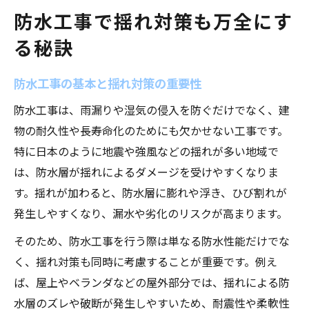
揺れによる膨れ防止に防水工事が有効な理由
防水工事で揺れ対策も万全にす
揺れと膨れの関係を防水工事で断つ
る秘訣
防水工事が膨れを防ぐメカニズム解説
揺れによる防水層の膨れ原因と対策法
防水工事の基本と揺れ対策の重要性
防水工事で膨れリスクを最小限に抑える
防水工事は、雨漏りや湿気の侵入を防ぐだけでなく、建
膨れ防止に必要な防水工事のチェック項目
物の耐久性や長寿命化のためにも欠かせない工事です。
シート防水の膨れ補修と耐震性の両立法
特に日本のように地震や強風などの揺れが多い地域で
は、防水層が揺れによるダメージを受けやすくなりま
シート防水の膨れ補修と防水工事の関係
す。揺れが加わると、防水層に膨れや浮き、ひび割れが
耐震性向上に役立つ防水工事の工夫
発生しやすくなり、漏水や劣化のリスクが高まります。
膨れ補修と揺れ対策を同時に叶える方法
そのため、防水工事を行う際は単なる防水性能だけでな
防水工事で耐震性を強化する施工ポイント
く、揺れ対策も同時に考慮することが重要です。例え
シート防水の膨れトラブルと補修の注意点
ば、屋上やベランダなどの屋外部分では、揺れによる防
ウレタン防水で揺れと劣化を防ぐ施工術
水層のズレや破断が発生しやすいため、耐震性や柔軟性