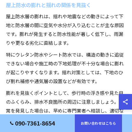
屋上防水の膨れと揺れの関係を見抜く
屋上防水層の膨れは、揺れや地震などの動きによって下
地と防水層の間に空気や水分が入り込むことが主な原因
です。膨れが発生すると防水性能が著しく低下し、雨漏
りや更なる劣化に直結します。
特にウレタン防水やシート防水では、構造の動きに追従
できない場合や施工時の下地処理が不十分な場合に膨れ
が起こりやすくなります。揺れ対策としては、下地のひ
び割れ補修や通気層の設置などが有効です。
膨れを見抜くポイントとして、歩行時の浮き感や見た目
のふくらみ、排水不良箇所の周辺に注意しましょう。異
常を発見した場合は、早めに専門業者へ相談し、適切な
補修を行うことが重要です。
090-7361-8654
お問い合わせはこちら