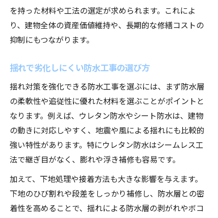
ウレタン防水と揺れ対策の効果を解説
を持った材料や工法の選定が求められます。これによ
防水工事で劣化を防ぐウレタンの活用法
り、建物全体の資産価値維持や、長期的な修繕コストの
ウレタン防水の失敗例と適切な対策策
抑制にもつながります。
揺れに強いウレタン防水の施工ポイント
揺れで劣化しにくい防水工事の選び方
防水工事でボコボコや浮きを防ぐ施工術
屋上の防水層を長持ちさせる揺れ対策とは
揺れ対策を強化できる防水工事を選ぶには、まず防水層
の柔軟性や追従性に優れた材料を選ぶことがポイントと
屋上の防水工事と揺れ対策の基礎知識
なります。例えば、ウレタン防水やシート防水は、建物
防水層を長持ちさせるメンテナンス術
の動きに対応しやすく、地震や風による揺れにも比較的
屋上防水の膨れと揺れの関係を見抜く
強い特性があります。特にウレタン防水はシームレス工
防水工事で空気抜きと排水性を確保する
法で継ぎ目がなく、膨れや浮き補修も容易です。
揺れ対策で屋上トラブルを未然に防ぐ方法
加えて、下地処理や接着方法も大きな影響を与えます。
揺れに強い防水工事の最新工法を解説
下地のひび割れや段差をしっかり補修し、防水層との密
揺れ対策に適した防水工事の工法比較
着性を高めることで、揺れによる防水層の剥がれやボコ
シームレス工法で揺れに強い防水工事を