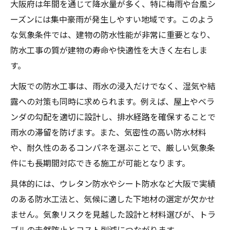
大阪府は年間を通じて降水量が多く、特に梅雨や台風シ
コンパネが耐久性に与える防水工事の注意
ーズンには集中豪雨が発生しやすい地域です。このよう
点
な気象条件では、建物の防水性能が非常に重要となり、
防水工事後のトラブルを防ぐメンテナンス
防水工事の質が建物の寿命や快適性を大きく左右しま
法
す。
大阪での防水工事は、雨水の浸入だけでなく、湿気や結
露への対策も同時に求められます。例えば、屋上やベラ
ンダの勾配を適切に設計し、排水経路を確保することで
雨水の滞留を防げます。また、気密性の高い防水材料
や、耐久性のあるコンパネを選ぶことで、厳しい気象条
件にも長期間対応できる施工が可能となります。
具体的には、ウレタン防水やシート防水など大阪で実績
のある防水工法と、気候に適した下地材の選定が欠かせ
ません。気象リスクを見越した設計と材料選びが、トラ
ブルの未然防止とコスト削減につながります。