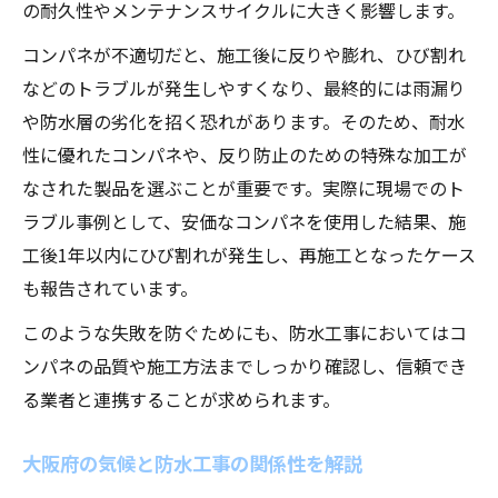
法
の耐久性やメンテナンスサイクルに大きく影響します。
防水工事の現場で活かすコンパネの工夫事
コンパネが不適切だと、施工後に反りや膨れ、ひび割れ
例
などのトラブルが発生しやすくなり、最終的には雨漏り
大阪府で実施された防水工事の成功例を紹
や防水層の劣化を招く恐れがあります。そのため、耐水
介
性に優れたコンパネや、反り防止のための特殊な加工が
厳しい気象条件下での防水工事ポイント
なされた製品を選ぶことが重要です。実際に現場でのト
防水工事の事例から学ぶ最適な施工パター
ラブル事例として、安価なコンパネを使用した結果、施
ン
工後1年以内にひび割れが発生し、再施工となったケース
も報告されています。
耐用年数を伸ばす防水工事のコツと注意点
防水工事で耐用年数を長くするためのコツ
このような失敗を防ぐためにも、防水工事においてはコ
ンパネの品質や施工方法までしっかり確認し、信頼でき
防水工事のメンテナンスで寿命を延ばす方
る業者と連携することが求められます。
法
防水工事の耐用年数を意識した施工ポイン
大阪府の気候と防水工事の関係性を解説
ト