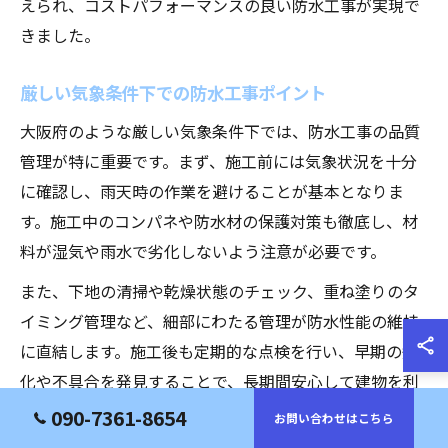
えられ、コストパフォーマンスの良い防水工事が実現で
きました。
厳しい気象条件下での防水工事ポイント
大阪府のような厳しい気象条件下では、防水工事の品質
管理が特に重要です。まず、施工前には気象状況を十分
に確認し、雨天時の作業を避けることが基本となりま
す。施工中のコンパネや防水材の保護対策も徹底し、材
料が湿気や雨水で劣化しないよう注意が必要です。
また、下地の清掃や乾燥状態のチェック、重ね塗りのタ
イミング管理など、細部にわたる管理が防水性能の維持
に直結します。施工後も定期的な点検を行い、早期の劣
化や不具合を発見することで、長期間安心して建物を利
用できる環境を維持できます。
090-7361-8654
お問い合わせはこちら