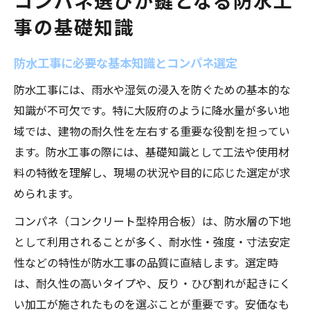
コンパネ選びが鍵となる防水工
防水工事の施工品質に影響するコンパネ選
事の基礎知識
び
高品質な防水工事を実現するコンパネの特
防水工事に必要な基本知識とコンパネ選定
性
防水工事には、雨水や湿気の浸入を防ぐための基本的な
防水工事で差がつく施工品質のチェック方
知識が不可欠です。特に大阪府のように降水量が多い地
法
域では、建物の耐久性を左右する重要な役割を担ってい
耐久性を高める防水工事とコンパネの関係
ます。防水工事の際には、基礎知識として工法や使用材
防水工事の現場で注目されるコンパネ性能
料の特徴を理解し、現場の状況や目的に応じた選定が求
防水工事に最適なコンパネ選定術を解説
められます。
防水工事で失敗しないコンパネ選定術
コンパネ（コンクリート型枠用合板）は、防水層の下地
コンパネの種類と防水工事への適合性を比
として利用されることが多く、耐水性・強度・寸法安定
較
性などの特性が防水工事の品質に直結します。選定時
最適なコンパネで防水工事の安心感アップ
は、耐久性の高いタイプや、反り・ひび割れが起きにく
い加工が施されたものを選ぶことが重要です。安価なも
防水工事におすすめのコンパネ選びの基準