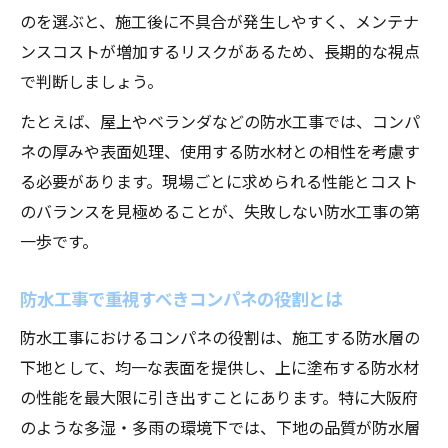
のを選ぶと、施工後に不具合が発生しやすく、メンテナ
施工現場別にみる防水工事用コンパネの選
ンスコストが増加するリスクがあるため、長期的な視点
択
で判断しましょう。
もし業者選びで迷うなら防水工事の比較ポイン
たとえば、屋上やベランダなどの防水工事では、コンパ
ト
ネの厚みや表面処理、使用する防水材との相性を考慮す
防水工事業者選びで重視すべき比較ポイン
る必要があります。現場ごとに求められる性能とコスト
ト
のバランスを見極めることが、失敗しない防水工事の第
防水工事の施工体制と信頼性を見極める方
一歩です。
法
防水工事の会社一覧で注目すべき選択基準
防水工事で重視すべきコンパネの役割とは
防水工事の見積もり比較時の注意点
防水工事におけるコンパネの役割は、施工する防水層の
防水工事で後悔しない業者選びのコツ
下地として、均一な表面を提供し、上に塗布する防水材
大阪府の気候に適した防水工事の実践例
の性能を最大限に引き出すことにあります。特に大阪府
大阪府の気候に合わせた防水工事の実践方
のような多湿・多雨の環境下では、下地の品質が防水層