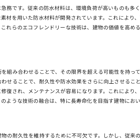
耐久性向上に向けた材料の進化
は急務です。従来の防水材料は、環境負荷が高いものも多
な素材を用いた防水材料が開発されています。これにより
施工技術の革新とその効果
、これらのエコフレンドリーな技術は、建物の価値を高め
長期耐久試験の重要性
メンテナンスフリーを目指した工法
環境負荷を減らすための新技術
建物全体の耐久性を考慮した設計
術を組み合わせることで、その限界を超える可能性を持っ
建物の持続的な保護に寄与する防水工事の進化
合わせることで、耐久性や防水効果をさらに向上させるこ
防水システムの進化とその背景
に修復され、メンテナンスが容易になります。これにより
建物の寿命を延ばすための新戦略
このような技術の融合は、特に長寿命化を目指す建物にお
持続可能な都市づくりと防水工事
リノベーションにおける防水工事の役割
環境に配慮した防水材料の導入
建物の耐久性を維持するために不可欠です。しかし、従来
次世代防水技術の開発と展望