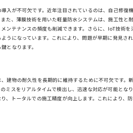
軽量化と高耐久性の両立
の導入が不可欠です。近年注目されているのは、自己修復
施工手順の効率化による恩恵
。また、薄膜技術を用いた軽量防水システムは、施工性と
薄膜技術が与える経済的影響
メンテナンスの頻度も削減できます。さらに、IoT技術
建物デザインと薄膜技術の調和
るようになっています。これにより、問題が早期に発見さ
気候条件に適した薄膜技術の選択
る鍵となります。
防水工事で建物の長寿命化を実現する最新技術
長寿命化技術の最新トレンド
高性能材料の選定基準
、建物の耐久性を長期的に維持するために不可欠です。新
長期的視点からのメンテナンス計画
中のミスをリアルタイムで検出し、迅速な対応が可能とな
耐用年数を延ばすための施工法
なり、トータルでの施工精度が向上します。これにより、防
持続可能な建築を支える技術
施工の質を保証するための検査方法
耐久性を高めるための防水工事の新しいアプローチ