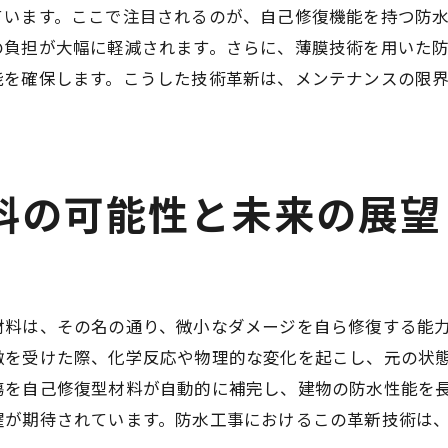
ています。ここで注目されるのが、自己修復機能を持つ防
湿潤気候における防水工事の重要性とその限界
の負担が大幅に軽減されます。さらに、薄膜技術を用いた
湿潤気候が防水工事に与える影響
能を確保します。こうした技術革新は、メンテナンスの限
気候適応型防水技術の必要性
地域ごとの施工基準とその違い
湿潤環境に最適な材料の選定
料の可能性と未来の展望
長期間の防水性能保持の課題
気候変動に対応するための新技術
防水工事の経済的メリットと維持管理の未来予想
防水工事におけるコストと利益のバランス
材料は、その名の通り、微小なダメージを自ら修復する能
長期的な経済効果を生む施工法
激を受けた際、化学反応や物理的な変化を起こし、元の状
維持管理コスト削減のための技術革新
傷を自己修復型材料が自動的に補完し、建物の防水性能を
経済的視点からの防水技術選定
躍が期待されています。防水工事におけるこの革新技術は