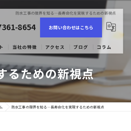
防水工事の限界を知る—長寿命化を実現するための新視点
7361-8654
お問い合わせはこちら
ト
当社の特徴
アクセス
ブログ
コラム
コーキング
するための新視点
ビル
マンション
ム
防水工事の限界を知る—長寿命化を実現するための新視点
戸建て
求人