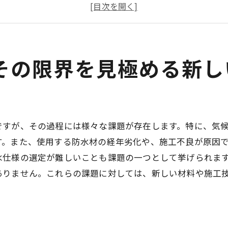
施工精度向上のための最新手法
環境に優しい防水技術の必要性
伝統技術と現代技術の融合
施工後のメンテナンスにおける限界
その限界を見極める新し
自己修復型防水材料の可能性と未来の展望
自己修復型材料の基本原理
実例から見る自己修復型材料の効果
ですが、その過程には様々な課題が存在します。特に、気
費用対効果の観点からの評価
す。また、使用する防水材の経年劣化や、施工不良が原因
自己修復技術がもたらす長寿命化
水仕様の選定が難しいことも課題の一つとして挙げられま
他の材料との比較による優位性
ありません。これらの課題に対しては、新しい材料や施工
未来の建築における自己修復技術の役割
薄膜技術の革新で防水工事の限界を突破する
薄膜技術の新しい可能性