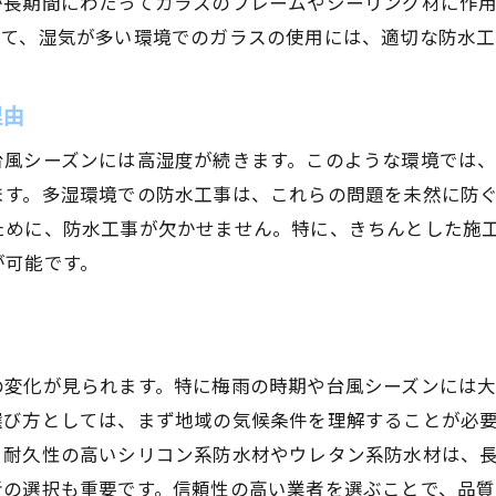
プロによる防水工事実践例の紹介
が長期間にわたってガラスのフレームやシーリング材に作
って、湿気が多い環境でのガラスの使用には、適切な防水工
施工後に失敗しないためのアドバイス
理由
台風シーズンには高湿度が続きます。このような環境では
ます。多湿環境での防水工事は、これらの問題を未然に防
ために、防水工事が欠かせません。特に、きちんとした施
が可能です。
の変化が見られます。特に梅雨の時期や台風シーズンには
選び方としては、まず地域の気候条件を理解することが必
、耐久性の高いシリコン系防水材やウレタン系防水材は、
者の選択も重要です。信頼性の高い業者を選ぶことで、品質