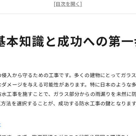
ガラス素材を選ぶ際に重要なポイント
防水工事に必要な道具と材料の種類
施工前に知っておくべきガラスの特性
初めてのガラス防水工事で注意すべき点
基本知識と成功への第一
多湿環境におけるガラス防水工事の重要性
湿気がガラスに与える影響とは
多湿環境での防水工事の必要性とその理由
の侵入から守るための工事です。多くの建物にとってガラ
日本の気候に適した防水工事の選び方
なダメージを与える可能性があります。特に日本のような
多湿環境でも長持ちするガラス防水の方法
防水工事を施すことで、ガラス部分からの雨漏りを未然に
施工前に確認すべき気象条件とは
工方法を選択することが、成功する防水工事の鍵となりま
多湿環境に対応したガラス防水工事事例
失敗しないためのガラス防水工事の選び方
は
信頼できる施工業者の選び方