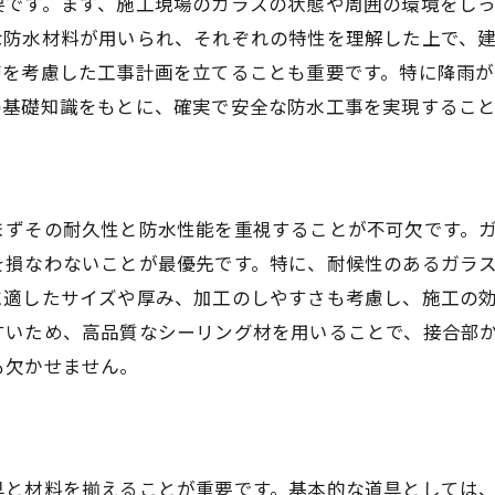
要です。まず、施工現場のガラスの状態や周囲の環境をし
事前に確認すべき施工プランのポイント
な防水材料が用いられ、それぞれの特性を理解した上で、
見積もり依頼時のチェックポイント
節を考慮した工事計画を立てることも重要です。特に降雨
実績のある防水工事業者を選ぶ理由
の基礎知識をもとに、確実で安全な防水工事を実現するこ
施工後のアフターサービス充実度の確認
選択を間違えないための事前調査法
ガラス素材の特性を理解して防水工事を成功させる方
まずその耐久性と防水性能を重視することが不可欠です。
ガラスの種類による防水性能の違い
を損なわないことが最優先です。特に、耐候性のあるガラ
ガラスの特性と防水工法の相性
に適したサイズや厚み、加工のしやすさも考慮し、施工の
防水工事に向いているガラスの選び方
すいため、高品質なシーリング材を用いることで、接合部
ガラス素材のメリットとデメリット
も欠かせません。
ガラスの耐久性を活かした防水工法
ガラス特性を活かした施工実践例
雨漏りを防ぐガラス防水工事の施工前調査のポイント
具と材料を揃えることが重要です。基本的な道具としては