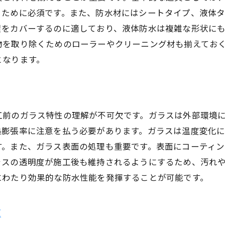
施工前に行うべきガラスの状態チェック
るために必須です。また、防水材にはシートタイプ、液体
積をカバーするのに適しており、液体防水は複雑な形状に
雨漏りの原因を特定するための調査法
物を取り除くためのローラーやクリーニング材も揃えてお
施工前に確認すべきガラス接合部の状態
となります。
効果的な調査のための必要な器具と方法
雨漏り防止のための施工技術の確認
事前調査で見落としがちなポイント
工前のガラス特性の理解が不可欠です。ガラスは外部環境
長寿命化を実現するガラス防水工事のメンテナンス法
熱膨張率に注意を払う必要があります。ガラスは温度変化
定期的なメンテナンスが重要な理由
す。また、ガラス表面の処理も重要です。表面にコーティン
メンテナンス時に使うべきツールと方法
ラスの透明度が施工後も維持されるようにするため、汚れ
ガラスの劣化を防ぐためのメンテナンス法
にわたり効果的な防水性能を発揮することが可能です。
施工後の点検のタイミングと頻度
専門業者による定期的なメンテナンスの重要性
点
長寿命化を目指した具体的な実践例