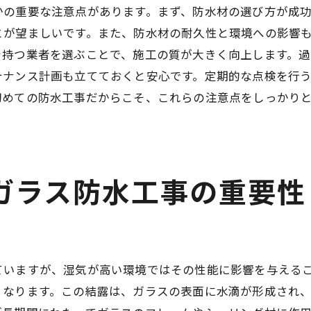
かの重要な注意点があります。まず、防水材の選び方が成
ガラス防水工事でよくある失敗とその回避法
とが望ましいです。また、防水材の耐久性と環境への影響
施工時のよくある失敗事例とその原因
を持つ業者を選ぶことで、施工の質が大きく向上します。
失敗しないための事前準備と注意点
テナンス計画も立てておくと安心です。定期的な点検を行
失敗が起こる原因とその対策
初めての防水工事だからこそ、これらの注意点をしっかり
事前に防げる施工ミスとその方法
施工後にチェックすべきポイント
失敗から学ぶ成功へのステップ
ガラス防水工事の重要性
プロが教えるガラス防水工事の選び方と注意点
プロの視点から見た施工業者の選び方
選択失敗を防ぐための業者比較方法
プロが教える見積もり依頼時のポイント
ていますが、湿気が高い環境ではその性能に影響を与える
プロの意見を活かした施工プランの決定
くなります。この結露は、ガラスの表面に水滴が形成され