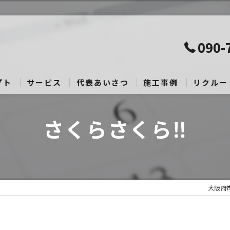
090-
プト
サービス
代表あいさつ
施工事例
リクルー
さくらさくら‼︎
大阪府