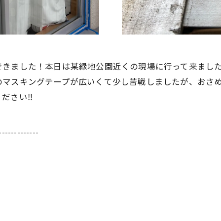
できました！本日は某緑地公園近くの現場に行って来まし
のマスキングテープが広いくて少し苦戦しましたが、おさ
ださい‼︎
-------------